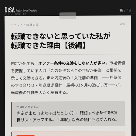
18
/ 48
DIRECTION TIPS
#18
キャリア・転職支援
転職できないと思っていた私が
転職できた理由【後編】
。市場価値
オファー条件の交渉をしない人が多い
内定が出ても、
を把握している人は「この条件ならこの年収が妥当」と根拠を
示して交渉できる。また内定後の「入社前の準備」——期待値
のすり合わせ・引き継ぎ設計・最初の3ヶ月の過ごし方——が、
転職後の評価を大きく左右する。
今日のアクション
内定が出た（または出たとして）、確認すべき条件を5項
目リストアップする。「年収」以外の項目も必ず入れる。