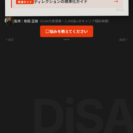
→
ディレクションの標準化ガイド
関連ガイド
DiSA
監修：助田 正樹
（DiSA代表理事・3,000名+のキャリア相談実績）
悩みを教えてください
#17
#19