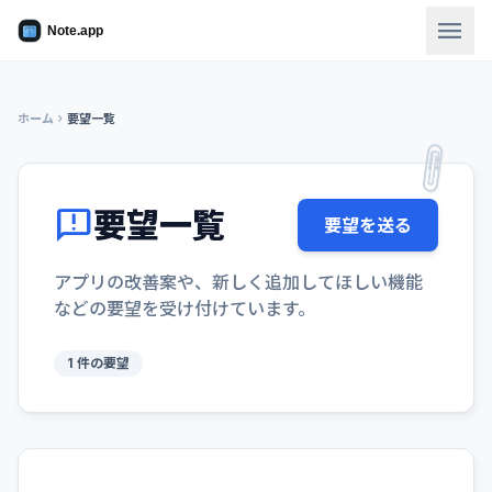
menu
ホーム
chevron_right
要望一覧
feedback
要望一覧
要望を送る
アプリの改善案や、新しく追加してほしい機能
などの要望を受け付けています。
1 件の要望