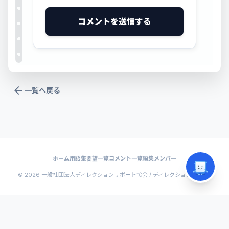
コメントを送信する
arrow_back
一覧へ戻る
ホーム
用語集
要望一覧
コメント一覧
編集メンバー
© 2026
一般社団法人ディレクションサポート協会
/ ディレクションノートβ