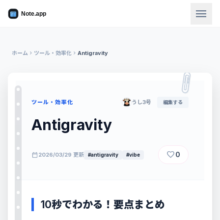
menu
ホーム
chevron_right
ツール・効率化
chevron_right
Antigravity
ツール・効率化
うし3号
編集する
Antigravity
favorite
0
calendar_today
2026/03/29 更新
#antigravity
#vibe
10秒でわかる！要点まとめ