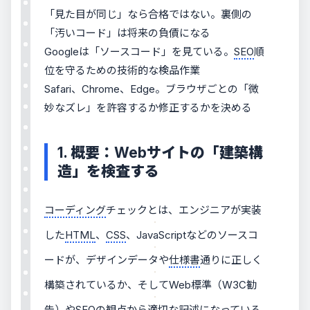
「見た目が同じ」なら合格ではない。裏側の
「汚いコード」は将来の負債になる
Googleは「ソースコード」を見ている。
SEO
順
位を守るための技術的な検品作業
Safari、Chrome、Edge。ブラウザごとの「微
妙なズレ」を許容するか修正するかを決める
1. 概要：Webサイトの「建築構
造」を検査する
コーディング
チェックとは、エンジニアが実装
した
HTML
、
CSS
、JavaScriptなどのソースコ
ードが、デザインデータや
仕様書
通りに正しく
構築されているか、そしてWeb標準（W3C勧
告）や
SEO
の観点から適切な記述になっている