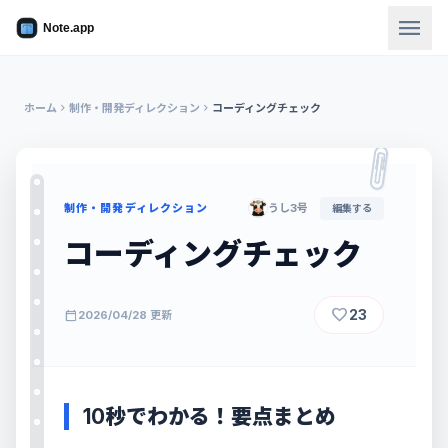
menu
ホーム
chevron_right
制作・開発ディレクション
chevron_right
コーディングチェック
制作・開発ディレクション
うし3号
編集する
コーディングチェック
favorite
23
calendar_today
2026/04/28 更新
10秒でわかる！要点まとめ