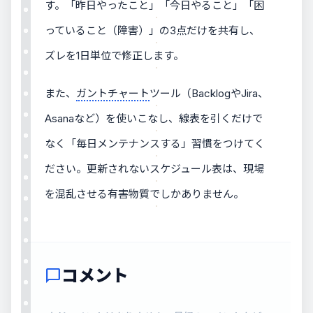
す。「昨日やったこと」「今日やること」「困
っていること（障害）」の3点だけを共有し、
ズレを1日単位で修正します。
また、
ガントチャート
ツール（BacklogやJira、
Asanaなど）を使いこなし、線表を引くだけで
なく「毎日メンテナンスする」習慣をつけてく
ださい。更新されないスケジュール表は、現場
を混乱させる有害物質でしかありません。
コメント
chat_bubble