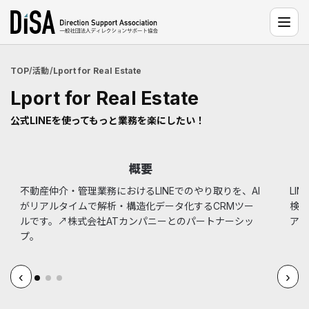
TOP
活動
Lport for Real Estate
Lport for Real Estate
公式LINEを使ってもっと業務を楽にしたい！
概要
不動産仲介・管理業務におけるLINEでのやり取りを、AI
LI
がリアルタイムで解析・構造化データ化するCRMツー
検知
ルです。↗株式会社ATカンパニーとのパートナーシッ
アリ
プ。
‹
›