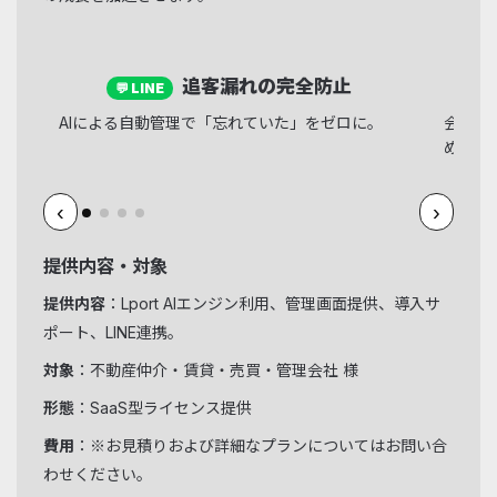
追客漏れの完全防止
💬 LINE
AIによる自動管理で「忘れていた」をゼロに。
会話が
め、入
‹
›
提供内容・対象
提供内容
：Lport AIエンジン利用、管理画面提供、導入サ
ポート、LINE連携。
対象
：不動産仲介・賃貸・売買・管理会社 様
形態
：SaaS型ライセンス提供
費用
：※お見積りおよび詳細なプランについてはお問い合
わせください。