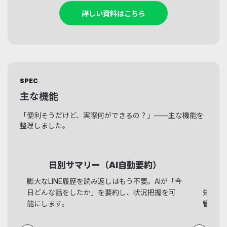
詳しい資料はこちら
SPEC
主な機能
「便利そうだけど、実際何ができるの？」——主な機能を
整理しました。
日別サマリー（AI自動要約）
膨大なLINE履歴を読み返しはもう不要。AIが「今
「内見
日どんな話をしたか」を要約し、状況把握を可
知。自
能にします。
管理ま