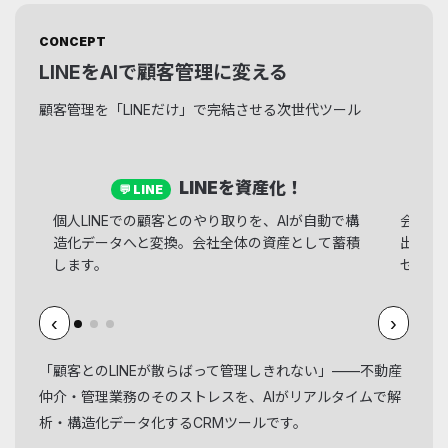
CONCEPT
LINEをAIで顧客管理に変える
顧客管理を「LINEだけ」で完結させる次世代ツール
LINEを資産化！
💬 LINE
個人LINEでの顧客とのやり取りを、AIが自動で構
会話か
造化データへと変換。会社全体の資産として蓄積
出。営
します。
ゼロに
‹
›
「顧客とのLINEが散らばって管理しきれない」——不動産
仲介・管理業務のそのストレスを、AIがリアルタイムで解
析・構造化データ化するCRMツールです。