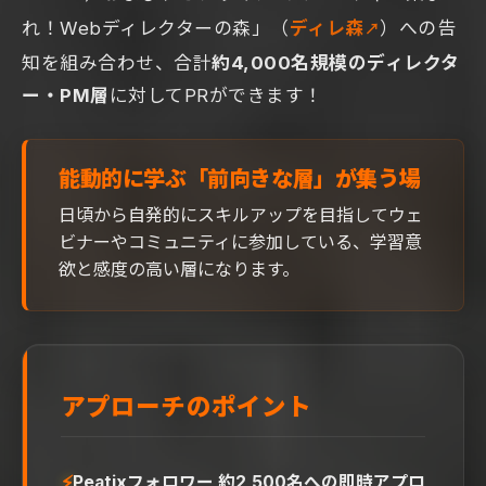
れ！Webディレクターの森」（
ディレ森
）への告
知を組み合わせ、合計
約4,000名規模のディレクタ
ー・PM層
に対してPRができます！
能動的に学ぶ「前向きな層」が集う場
日頃から自発的にスキルアップを目指してウェ
ビナーやコミュニティに参加している、学習意
欲と感度の高い層になります。
アプローチのポイント
⚡
Peatixフォロワー 約2,500名への即時アプロ