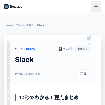
menu
ホーム
chevron_right
ツール・効率化
chevron_right
Slack
ツール・効率化
うし3号
編集する
Slack
favorite
0
calendar_today
2026/04/28 更新
10秒でわかる！要点まとめ