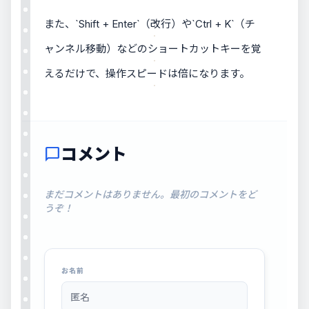
また、`Shift + Enter`（改行）や`Ctrl + K`（チ
ャンネル移動）などのショートカットキーを覚
えるだけで、操作スピードは倍になります。
コメント
chat_bubble
まだコメントはありません。最初のコメントをど
うぞ！
お名前