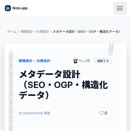
menu
ホーム
chevron_right
情報設計・仕様設計
chevron_right
メタデータ設計（SEO・OGP・構造化データ）
情報設計・仕様設計
うし3号
編集する
メタデータ設計
（SEO・OGP・構造化
データ）
favorite
0
calendar_today
2026/04/28 更新